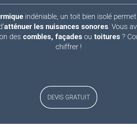
ermique
indéniable, un toit bien isolé permet 
d’
atténuer les nuisances sonores
. Vous av
tion des
combles, façades
ou
toitures
? Con
chiffrer !
DEVIS GRATUIT